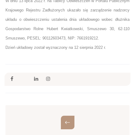
W dniu 13 lipca 2022 r. na Tablicy Obwieszczeń w Portalu Publicznym
Krajowego Rejestru Zadłużonych ukazało się zarządzenie nadzorcy
układu o obwieszczeniu ustalenia dnia układowego wobec dłużnika
Gospodarstwo Rolne Hubert Kwiatkowski, Smuszewo 30, 62-110
Smuszewo, PESEL: 90112603473, NIP: 7661919212.
Dzień układowy został wyznaczony na 12 sierpnia 2022 r.